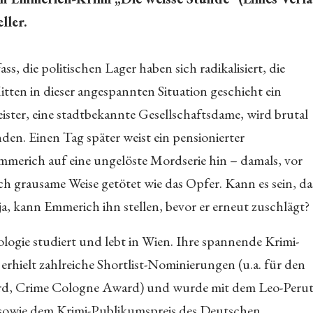
ller.
s, die politischen Lager haben sich radikalisiert, die
ten in dieser angespannten Situation geschieht ein
ter, eine stadtbekannte Gesellschaftsdame, wird brutal
en. Einen Tag später weist ein pensionierter
merich auf eine ungelöste Mordserie hin – damals, vor
h grausame Weise getötet wie das Opfer. Kann es sein, da
, kann Emmerich ihn stellen, bevor er erneut zuschlägt?
ologie studiert und lebt in Wien. Ihre spannende Krimi-
hielt zahlreiche Shortlist-Nominierungen (u.a. für den
ard, Crime Cologne Award) und wurde mit dem Leo-Perut
9 sowie dem Krimi-Publikumspreis des Deutschen