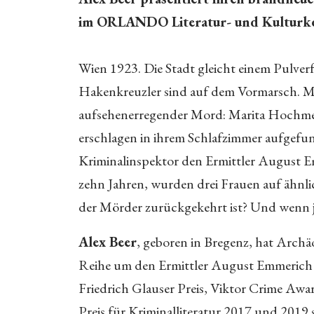
im ORLANDO Literatur- und Kulturke
Wien 1923. Die Stadt gleicht einem Pulverfas
Hakenkreuzler sind auf dem Vormarsch. Mit
aufsehenerregender Mord: Marita Hochmeis
erschlagen in ihrem Schlafzimmer aufgefund
Kriminalinspektor den Ermittler August Em
zehn Jahren, wurden drei Frauen auf ähnlic
der Mörder zurückgekehrt ist? Und wenn ja
Alex Beer
, geboren in Bregenz, hat Archä
Reihe um den Ermittler August Emmerich er
Friedrich Glauser Preis, Viktor Crime Aw
Preis für Kriminalliteratur 2017 und 201