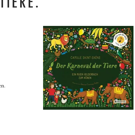
TIERE.
en.