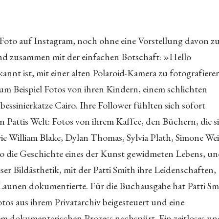
s Foto auf Instagram, noch ohne eine Vorstellung davon z
and zusammen mit der einfachen Botschaft: »Hello
annt ist, mit einer alten Polaroid-Kamera zu fotografiere
m Beispiel Fotos von ihren Kindern, einem schlichten
bessinierkatze Cairo. Ihre Follower fühlten sich sofort
 Pattis Welt: Fotos von ihrem Kaffee, den Büchern, die s
ie William Blake, Dylan Thomas, Sylvia Plath, Simone Wei
so die Geschichte eines der Kunst gewidmeten Lebens, u
er Bildästhetik, mit der Patti Smith ihre Leidenschaften,
Launen dokumentierte. Für die Buchausgabe hat Patti Sm
tos aus ihrem Privatarchiv beigesteuert und eine
nem dokumentarischen Prozess nachspürt. Ein zeitloses un