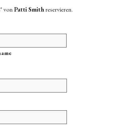
e
" von
Patti Smith
reservieren.
name